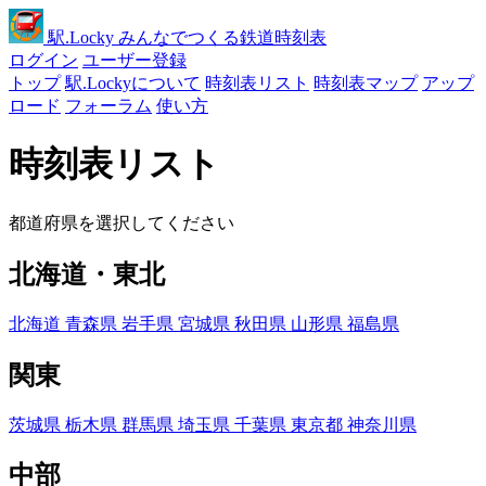
駅
.Locky
みんなでつくる鉄道時刻表
ログイン
ユーザー登録
トップ
駅.Lockyについて
時刻表リスト
時刻表マップ
アップ
ロード
フォーラム
使い方
時刻表リスト
都道府県を選択してください
北海道・東北
北海道
青森県
岩手県
宮城県
秋田県
山形県
福島県
関東
茨城県
栃木県
群馬県
埼玉県
千葉県
東京都
神奈川県
中部