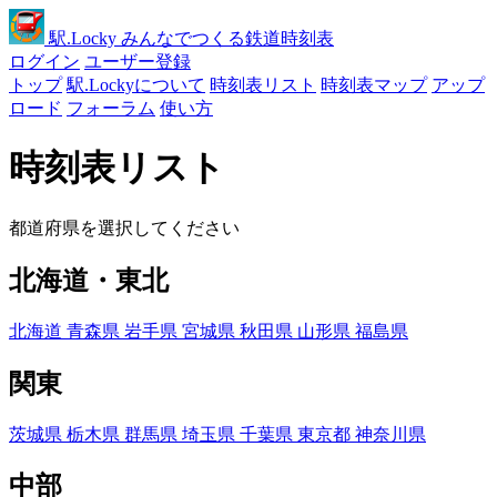
駅
.Locky
みんなでつくる鉄道時刻表
ログイン
ユーザー登録
トップ
駅.Lockyについて
時刻表リスト
時刻表マップ
アップ
ロード
フォーラム
使い方
時刻表リスト
都道府県を選択してください
北海道・東北
北海道
青森県
岩手県
宮城県
秋田県
山形県
福島県
関東
茨城県
栃木県
群馬県
埼玉県
千葉県
東京都
神奈川県
中部