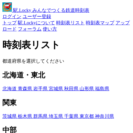
駅
.Locky
みんなでつくる鉄道時刻表
ログイン
ユーザー登録
トップ
駅.Lockyについて
時刻表リスト
時刻表マップ
アップ
ロード
フォーラム
使い方
時刻表リスト
都道府県を選択してください
北海道・東北
北海道
青森県
岩手県
宮城県
秋田県
山形県
福島県
関東
茨城県
栃木県
群馬県
埼玉県
千葉県
東京都
神奈川県
中部