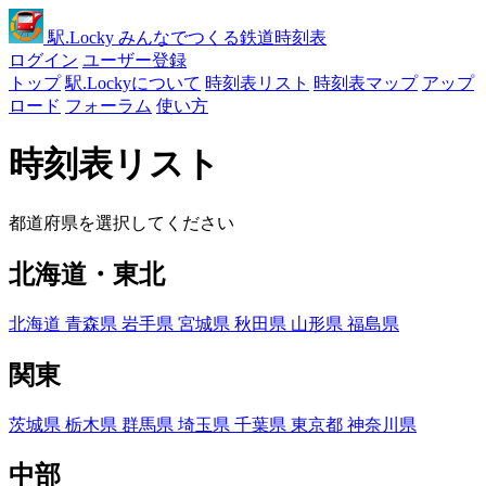
駅
.Locky
みんなでつくる鉄道時刻表
ログイン
ユーザー登録
トップ
駅.Lockyについて
時刻表リスト
時刻表マップ
アップ
ロード
フォーラム
使い方
時刻表リスト
都道府県を選択してください
北海道・東北
北海道
青森県
岩手県
宮城県
秋田県
山形県
福島県
関東
茨城県
栃木県
群馬県
埼玉県
千葉県
東京都
神奈川県
中部