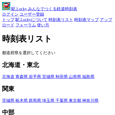
駅
.Locky
みんなでつくる鉄道時刻表
ログイン
ユーザー登録
トップ
駅.Lockyについて
時刻表リスト
時刻表マップ
アップ
ロード
フォーラム
使い方
時刻表リスト
都道府県を選択してください
北海道・東北
北海道
青森県
岩手県
宮城県
秋田県
山形県
福島県
関東
茨城県
栃木県
群馬県
埼玉県
千葉県
東京都
神奈川県
中部