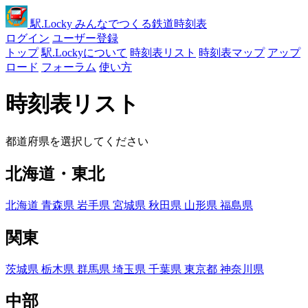
駅
.Locky
みんなでつくる鉄道時刻表
ログイン
ユーザー登録
トップ
駅.Lockyについて
時刻表リスト
時刻表マップ
アップ
ロード
フォーラム
使い方
時刻表リスト
都道府県を選択してください
北海道・東北
北海道
青森県
岩手県
宮城県
秋田県
山形県
福島県
関東
茨城県
栃木県
群馬県
埼玉県
千葉県
東京都
神奈川県
中部