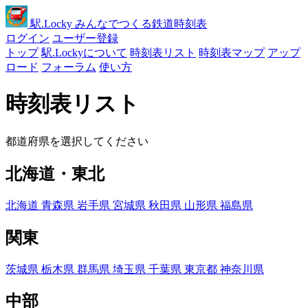
駅
.Locky
みんなでつくる鉄道時刻表
ログイン
ユーザー登録
トップ
駅.Lockyについて
時刻表リスト
時刻表マップ
アップ
ロード
フォーラム
使い方
時刻表リスト
都道府県を選択してください
北海道・東北
北海道
青森県
岩手県
宮城県
秋田県
山形県
福島県
関東
茨城県
栃木県
群馬県
埼玉県
千葉県
東京都
神奈川県
中部