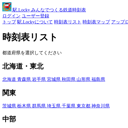
駅
.Locky
みんなでつくる鉄道時刻表
ログイン
ユーザー登録
トップ
駅.Lockyについて
時刻表リスト
時刻表マップ
アップ
時刻表リスト
都道府県を選択してください
北海道・東北
北海道
青森県
岩手県
宮城県
秋田県
山形県
福島県
関東
茨城県
栃木県
群馬県
埼玉県
千葉県
東京都
神奈川県
中部