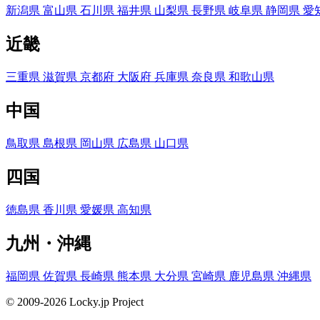
新潟県
富山県
石川県
福井県
山梨県
長野県
岐阜県
静岡県
愛
近畿
三重県
滋賀県
京都府
大阪府
兵庫県
奈良県
和歌山県
中国
鳥取県
島根県
岡山県
広島県
山口県
四国
徳島県
香川県
愛媛県
高知県
九州・沖縄
福岡県
佐賀県
長崎県
熊本県
大分県
宮崎県
鹿児島県
沖縄県
© 2009-2026 Locky.jp Project