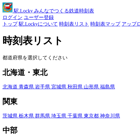
駅
.Locky
みんなでつくる鉄道時刻表
ログイン
ユーザー登録
トップ
駅.Lockyについて
時刻表リスト
時刻表マップ
アップ
時刻表リスト
都道府県を選択してください
北海道・東北
北海道
青森県
岩手県
宮城県
秋田県
山形県
福島県
関東
茨城県
栃木県
群馬県
埼玉県
千葉県
東京都
神奈川県
中部