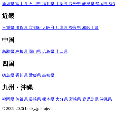
新潟県
富山県
石川県
福井県
山梨県
長野県
岐阜県
静岡県
愛
近畿
三重県
滋賀県
京都府
大阪府
兵庫県
奈良県
和歌山県
中国
鳥取県
島根県
岡山県
広島県
山口県
四国
徳島県
香川県
愛媛県
高知県
九州・沖縄
福岡県
佐賀県
長崎県
熊本県
大分県
宮崎県
鹿児島県
沖縄県
© 2009-2026 Locky.jp Project