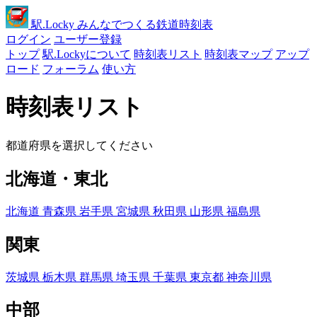
駅
.Locky
みんなでつくる鉄道時刻表
ログイン
ユーザー登録
トップ
駅.Lockyについて
時刻表リスト
時刻表マップ
アップ
ロード
フォーラム
使い方
時刻表リスト
都道府県を選択してください
北海道・東北
北海道
青森県
岩手県
宮城県
秋田県
山形県
福島県
関東
茨城県
栃木県
群馬県
埼玉県
千葉県
東京都
神奈川県
中部