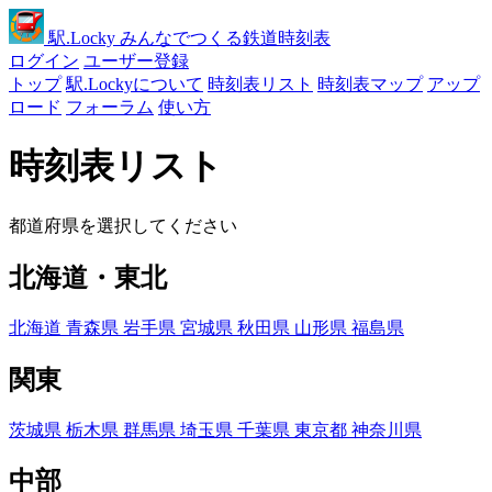
駅
.Locky
みんなでつくる鉄道時刻表
ログイン
ユーザー登録
トップ
駅.Lockyについて
時刻表リスト
時刻表マップ
アップ
ロード
フォーラム
使い方
時刻表リスト
都道府県を選択してください
北海道・東北
北海道
青森県
岩手県
宮城県
秋田県
山形県
福島県
関東
茨城県
栃木県
群馬県
埼玉県
千葉県
東京都
神奈川県
中部