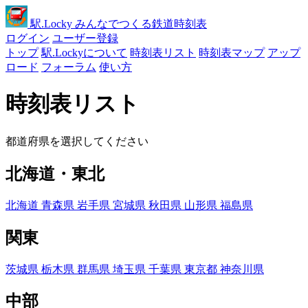
駅
.Locky
みんなでつくる鉄道時刻表
ログイン
ユーザー登録
トップ
駅.Lockyについて
時刻表リスト
時刻表マップ
アップ
ロード
フォーラム
使い方
時刻表リスト
都道府県を選択してください
北海道・東北
北海道
青森県
岩手県
宮城県
秋田県
山形県
福島県
関東
茨城県
栃木県
群馬県
埼玉県
千葉県
東京都
神奈川県
中部