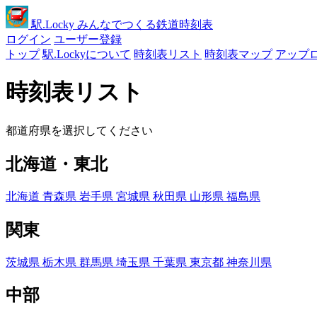
駅
.Locky
みんなでつくる鉄道時刻表
ログイン
ユーザー登録
トップ
駅.Lockyについて
時刻表リスト
時刻表マップ
アップ
時刻表リスト
都道府県を選択してください
北海道・東北
北海道
青森県
岩手県
宮城県
秋田県
山形県
福島県
関東
茨城県
栃木県
群馬県
埼玉県
千葉県
東京都
神奈川県
中部