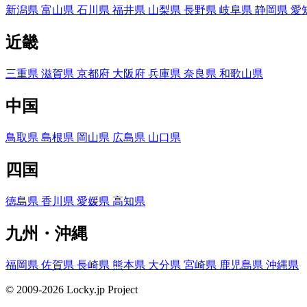
新潟県
富山県
石川県
福井県
山梨県
長野県
岐阜県
静岡県
愛
近畿
三重県
滋賀県
京都府
大阪府
兵庫県
奈良県
和歌山県
中国
鳥取県
島根県
岡山県
広島県
山口県
四国
徳島県
香川県
愛媛県
高知県
九州・沖縄
福岡県
佐賀県
長崎県
熊本県
大分県
宮崎県
鹿児島県
沖縄県
© 2009-2026 Locky.jp Project