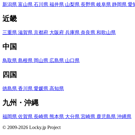
新潟県
富山県
石川県
福井県
山梨県
長野県
岐阜県
静岡県
愛
近畿
三重県
滋賀県
京都府
大阪府
兵庫県
奈良県
和歌山県
中国
鳥取県
島根県
岡山県
広島県
山口県
四国
徳島県
香川県
愛媛県
高知県
九州・沖縄
福岡県
佐賀県
長崎県
熊本県
大分県
宮崎県
鹿児島県
沖縄県
© 2009-2026 Locky.jp Project