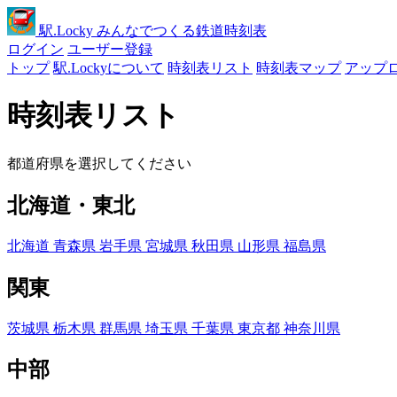
駅
.Locky
みんなでつくる鉄道時刻表
ログイン
ユーザー登録
トップ
駅.Lockyについて
時刻表リスト
時刻表マップ
アップ
時刻表リスト
都道府県を選択してください
北海道・東北
北海道
青森県
岩手県
宮城県
秋田県
山形県
福島県
関東
茨城県
栃木県
群馬県
埼玉県
千葉県
東京都
神奈川県
中部