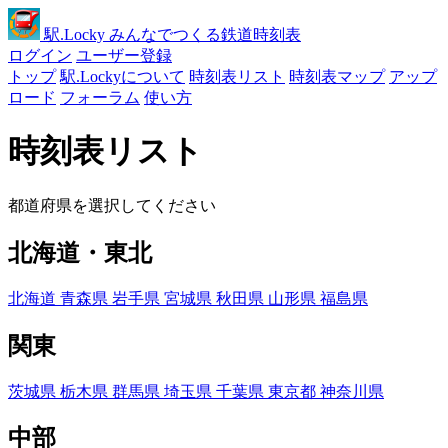
駅
.Locky
みんなでつくる鉄道時刻表
ログイン
ユーザー登録
トップ
駅.Lockyについて
時刻表リスト
時刻表マップ
アップ
ロード
フォーラム
使い方
時刻表リスト
都道府県を選択してください
北海道・東北
北海道
青森県
岩手県
宮城県
秋田県
山形県
福島県
関東
茨城県
栃木県
群馬県
埼玉県
千葉県
東京都
神奈川県
中部