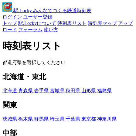
駅
.Locky
みんなでつくる鉄道時刻表
ログイン
ユーザー登録
トップ
駅.Lockyについて
時刻表リスト
時刻表マップ
アップ
ロード
フォーラム
使い方
時刻表リスト
都道府県を選択してください
北海道・東北
北海道
青森県
岩手県
宮城県
秋田県
山形県
福島県
関東
茨城県
栃木県
群馬県
埼玉県
千葉県
東京都
神奈川県
中部