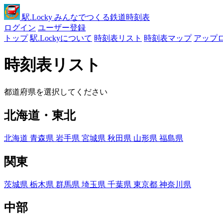
駅
.Locky
みんなでつくる鉄道時刻表
ログイン
ユーザー登録
トップ
駅.Lockyについて
時刻表リスト
時刻表マップ
アップ
時刻表リスト
都道府県を選択してください
北海道・東北
北海道
青森県
岩手県
宮城県
秋田県
山形県
福島県
関東
茨城県
栃木県
群馬県
埼玉県
千葉県
東京都
神奈川県
中部