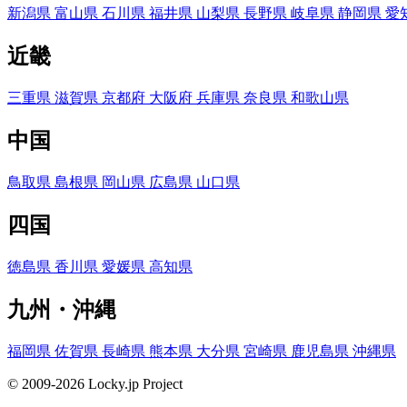
新潟県
富山県
石川県
福井県
山梨県
長野県
岐阜県
静岡県
愛
近畿
三重県
滋賀県
京都府
大阪府
兵庫県
奈良県
和歌山県
中国
鳥取県
島根県
岡山県
広島県
山口県
四国
徳島県
香川県
愛媛県
高知県
九州・沖縄
福岡県
佐賀県
長崎県
熊本県
大分県
宮崎県
鹿児島県
沖縄県
© 2009-2026 Locky.jp Project