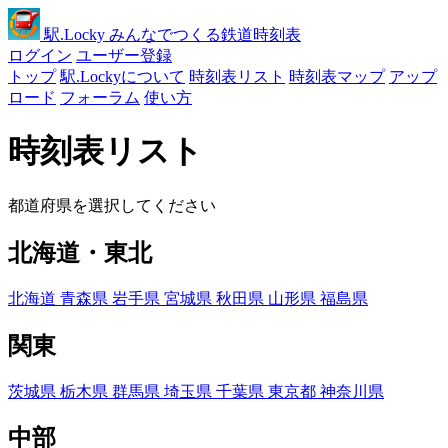
駅
.Locky
みんなでつくる鉄道時刻表
ログイン
ユーザー登録
トップ
駅.Lockyについて
時刻表リスト
時刻表マップ
アップ
ロード
フォーラム
使い方
時刻表リスト
都道府県を選択してください
北海道・東北
北海道
青森県
岩手県
宮城県
秋田県
山形県
福島県
関東
茨城県
栃木県
群馬県
埼玉県
千葉県
東京都
神奈川県
中部