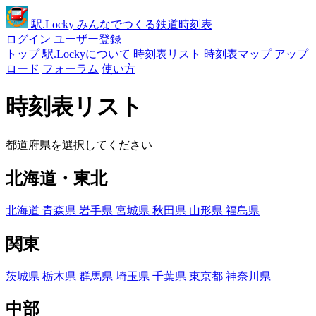
駅
.Locky
みんなでつくる鉄道時刻表
ログイン
ユーザー登録
トップ
駅.Lockyについて
時刻表リスト
時刻表マップ
アップ
ロード
フォーラム
使い方
時刻表リスト
都道府県を選択してください
北海道・東北
北海道
青森県
岩手県
宮城県
秋田県
山形県
福島県
関東
茨城県
栃木県
群馬県
埼玉県
千葉県
東京都
神奈川県
中部