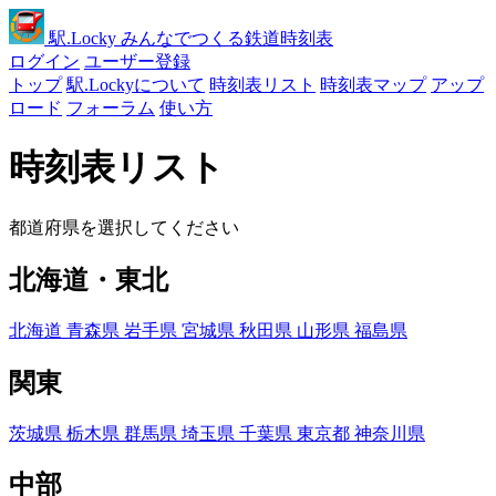
駅
.Locky
みんなでつくる鉄道時刻表
ログイン
ユーザー登録
トップ
駅.Lockyについて
時刻表リスト
時刻表マップ
アップ
ロード
フォーラム
使い方
時刻表リスト
都道府県を選択してください
北海道・東北
北海道
青森県
岩手県
宮城県
秋田県
山形県
福島県
関東
茨城県
栃木県
群馬県
埼玉県
千葉県
東京都
神奈川県
中部