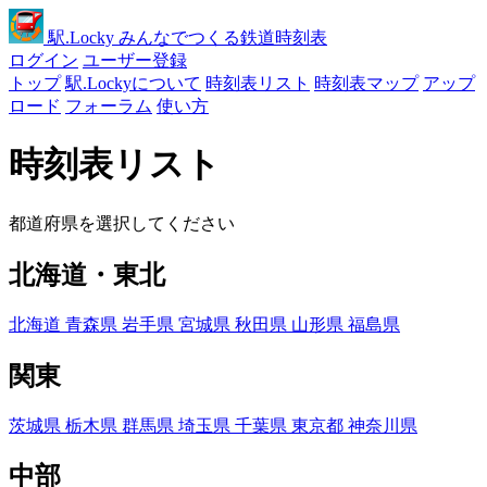
駅
.Locky
みんなでつくる鉄道時刻表
ログイン
ユーザー登録
トップ
駅.Lockyについて
時刻表リスト
時刻表マップ
アップ
ロード
フォーラム
使い方
時刻表リスト
都道府県を選択してください
北海道・東北
北海道
青森県
岩手県
宮城県
秋田県
山形県
福島県
関東
茨城県
栃木県
群馬県
埼玉県
千葉県
東京都
神奈川県
中部