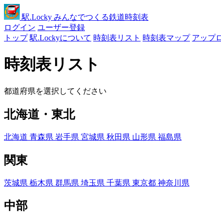
駅
.Locky
みんなでつくる鉄道時刻表
ログイン
ユーザー登録
トップ
駅.Lockyについて
時刻表リスト
時刻表マップ
アップ
時刻表リスト
都道府県を選択してください
北海道・東北
北海道
青森県
岩手県
宮城県
秋田県
山形県
福島県
関東
茨城県
栃木県
群馬県
埼玉県
千葉県
東京都
神奈川県
中部