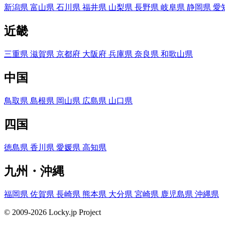
新潟県
富山県
石川県
福井県
山梨県
長野県
岐阜県
静岡県
愛
近畿
三重県
滋賀県
京都府
大阪府
兵庫県
奈良県
和歌山県
中国
鳥取県
島根県
岡山県
広島県
山口県
四国
徳島県
香川県
愛媛県
高知県
九州・沖縄
福岡県
佐賀県
長崎県
熊本県
大分県
宮崎県
鹿児島県
沖縄県
© 2009-2026 Locky.jp Project