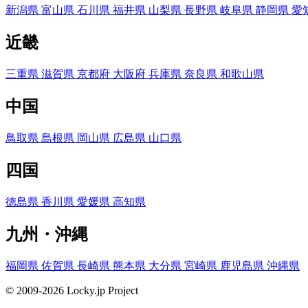
新潟県
富山県
石川県
福井県
山梨県
長野県
岐阜県
静岡県
愛
近畿
三重県
滋賀県
京都府
大阪府
兵庫県
奈良県
和歌山県
中国
鳥取県
島根県
岡山県
広島県
山口県
四国
徳島県
香川県
愛媛県
高知県
九州・沖縄
福岡県
佐賀県
長崎県
熊本県
大分県
宮崎県
鹿児島県
沖縄県
© 2009-2026 Locky.jp Project