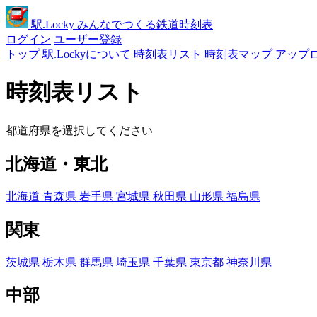
駅
.Locky
みんなでつくる鉄道時刻表
ログイン
ユーザー登録
トップ
駅.Lockyについて
時刻表リスト
時刻表マップ
アップ
時刻表リスト
都道府県を選択してください
北海道・東北
北海道
青森県
岩手県
宮城県
秋田県
山形県
福島県
関東
茨城県
栃木県
群馬県
埼玉県
千葉県
東京都
神奈川県
中部