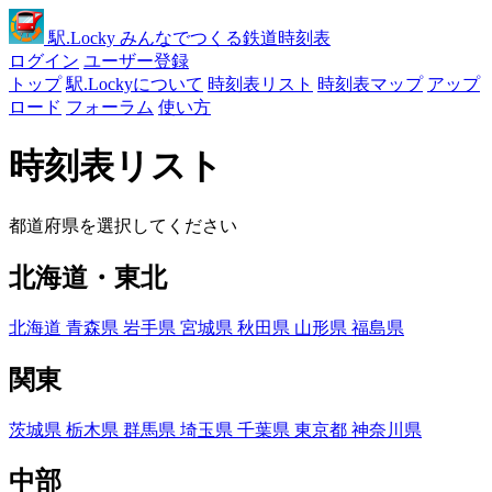
駅
.Locky
みんなでつくる鉄道時刻表
ログイン
ユーザー登録
トップ
駅.Lockyについて
時刻表リスト
時刻表マップ
アップ
ロード
フォーラム
使い方
時刻表リスト
都道府県を選択してください
北海道・東北
北海道
青森県
岩手県
宮城県
秋田県
山形県
福島県
関東
茨城県
栃木県
群馬県
埼玉県
千葉県
東京都
神奈川県
中部