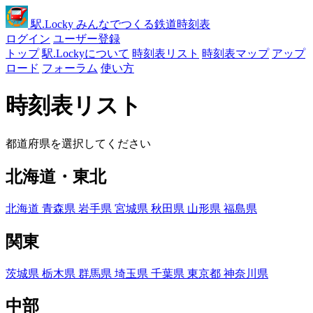
駅
.Locky
みんなでつくる鉄道時刻表
ログイン
ユーザー登録
トップ
駅.Lockyについて
時刻表リスト
時刻表マップ
アップ
ロード
フォーラム
使い方
時刻表リスト
都道府県を選択してください
北海道・東北
北海道
青森県
岩手県
宮城県
秋田県
山形県
福島県
関東
茨城県
栃木県
群馬県
埼玉県
千葉県
東京都
神奈川県
中部