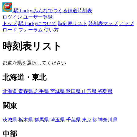
駅
.Locky
みんなでつくる鉄道時刻表
ログイン
ユーザー登録
トップ
駅.Lockyについて
時刻表リスト
時刻表マップ
アップ
ロード
フォーラム
使い方
時刻表リスト
都道府県を選択してください
北海道・東北
北海道
青森県
岩手県
宮城県
秋田県
山形県
福島県
関東
茨城県
栃木県
群馬県
埼玉県
千葉県
東京都
神奈川県
中部