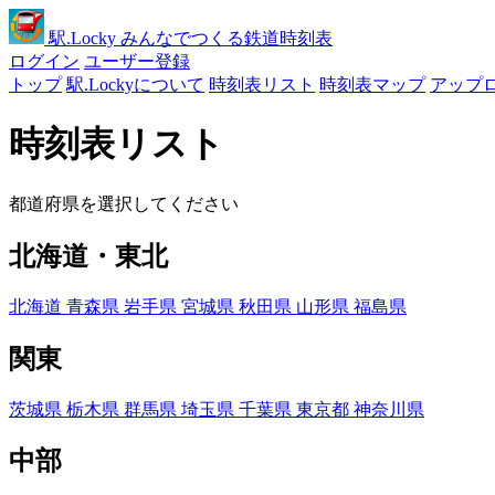
駅
.Locky
みんなでつくる鉄道時刻表
ログイン
ユーザー登録
トップ
駅.Lockyについて
時刻表リスト
時刻表マップ
アップ
時刻表リスト
都道府県を選択してください
北海道・東北
北海道
青森県
岩手県
宮城県
秋田県
山形県
福島県
関東
茨城県
栃木県
群馬県
埼玉県
千葉県
東京都
神奈川県
中部