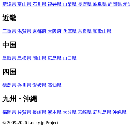
新潟県
富山県
石川県
福井県
山梨県
長野県
岐阜県
静岡県
愛
近畿
三重県
滋賀県
京都府
大阪府
兵庫県
奈良県
和歌山県
中国
鳥取県
島根県
岡山県
広島県
山口県
四国
徳島県
香川県
愛媛県
高知県
九州・沖縄
福岡県
佐賀県
長崎県
熊本県
大分県
宮崎県
鹿児島県
沖縄県
© 2009-2026 Locky.jp Project