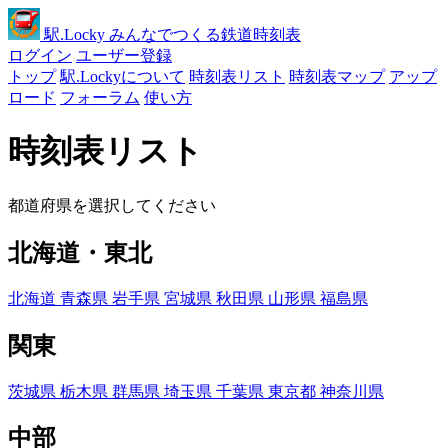
駅
.Locky
みんなでつくる鉄道時刻表
ログイン
ユーザー登録
トップ
駅.Lockyについて
時刻表リスト
時刻表マップ
アップ
ロード
フォーラム
使い方
時刻表リスト
都道府県を選択してください
北海道・東北
北海道
青森県
岩手県
宮城県
秋田県
山形県
福島県
関東
茨城県
栃木県
群馬県
埼玉県
千葉県
東京都
神奈川県
中部