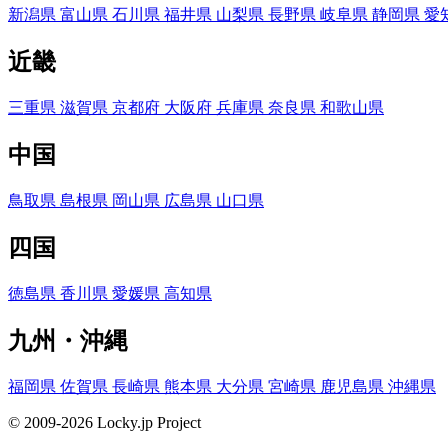
新潟県
富山県
石川県
福井県
山梨県
長野県
岐阜県
静岡県
愛
近畿
三重県
滋賀県
京都府
大阪府
兵庫県
奈良県
和歌山県
中国
鳥取県
島根県
岡山県
広島県
山口県
四国
徳島県
香川県
愛媛県
高知県
九州・沖縄
福岡県
佐賀県
長崎県
熊本県
大分県
宮崎県
鹿児島県
沖縄県
© 2009-2026 Locky.jp Project