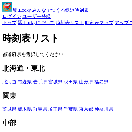
駅
.Locky
みんなでつくる鉄道時刻表
ログイン
ユーザー登録
トップ
駅.Lockyについて
時刻表リスト
時刻表マップ
アップ
時刻表リスト
都道府県を選択してください
北海道・東北
北海道
青森県
岩手県
宮城県
秋田県
山形県
福島県
関東
茨城県
栃木県
群馬県
埼玉県
千葉県
東京都
神奈川県
中部