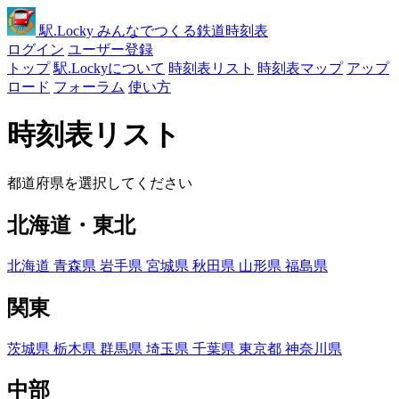
駅
.Locky
みんなでつくる鉄道時刻表
ログイン
ユーザー登録
トップ
駅.Lockyについて
時刻表リスト
時刻表マップ
アップ
ロード
フォーラム
使い方
時刻表リスト
都道府県を選択してください
北海道・東北
北海道
青森県
岩手県
宮城県
秋田県
山形県
福島県
関東
茨城県
栃木県
群馬県
埼玉県
千葉県
東京都
神奈川県
中部