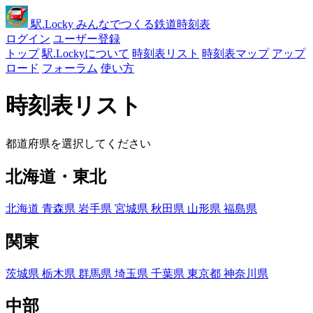
駅
.Locky
みんなでつくる鉄道時刻表
ログイン
ユーザー登録
トップ
駅.Lockyについて
時刻表リスト
時刻表マップ
アップ
ロード
フォーラム
使い方
時刻表リスト
都道府県を選択してください
北海道・東北
北海道
青森県
岩手県
宮城県
秋田県
山形県
福島県
関東
茨城県
栃木県
群馬県
埼玉県
千葉県
東京都
神奈川県
中部