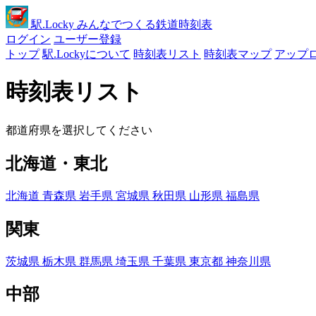
駅
.Locky
みんなでつくる鉄道時刻表
ログイン
ユーザー登録
トップ
駅.Lockyについて
時刻表リスト
時刻表マップ
アップ
時刻表リスト
都道府県を選択してください
北海道・東北
北海道
青森県
岩手県
宮城県
秋田県
山形県
福島県
関東
茨城県
栃木県
群馬県
埼玉県
千葉県
東京都
神奈川県
中部