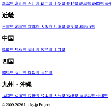
新潟県
富山県
石川県
福井県
山梨県
長野県
岐阜県
静岡県
愛
近畿
三重県
滋賀県
京都府
大阪府
兵庫県
奈良県
和歌山県
中国
鳥取県
島根県
岡山県
広島県
山口県
四国
徳島県
香川県
愛媛県
高知県
九州・沖縄
福岡県
佐賀県
長崎県
熊本県
大分県
宮崎県
鹿児島県
沖縄県
© 2009-2026 Locky.jp Project