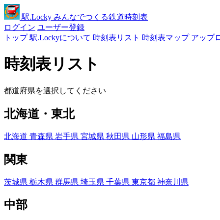
駅
.Locky
みんなでつくる鉄道時刻表
ログイン
ユーザー登録
トップ
駅.Lockyについて
時刻表リスト
時刻表マップ
アップ
時刻表リスト
都道府県を選択してください
北海道・東北
北海道
青森県
岩手県
宮城県
秋田県
山形県
福島県
関東
茨城県
栃木県
群馬県
埼玉県
千葉県
東京都
神奈川県
中部