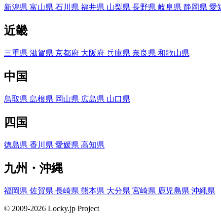
新潟県
富山県
石川県
福井県
山梨県
長野県
岐阜県
静岡県
愛
近畿
三重県
滋賀県
京都府
大阪府
兵庫県
奈良県
和歌山県
中国
鳥取県
島根県
岡山県
広島県
山口県
四国
徳島県
香川県
愛媛県
高知県
九州・沖縄
福岡県
佐賀県
長崎県
熊本県
大分県
宮崎県
鹿児島県
沖縄県
© 2009-2026 Locky.jp Project