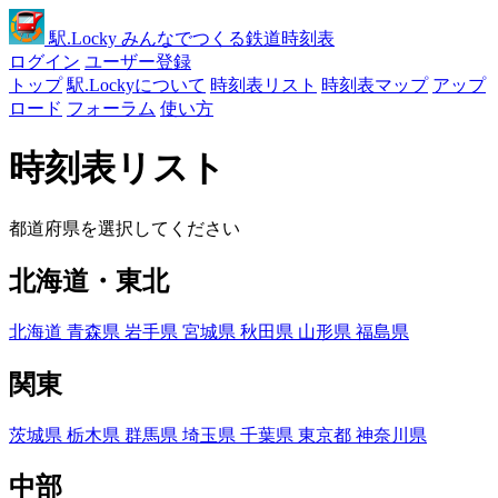
駅
.Locky
みんなでつくる鉄道時刻表
ログイン
ユーザー登録
トップ
駅.Lockyについて
時刻表リスト
時刻表マップ
アップ
ロード
フォーラム
使い方
時刻表リスト
都道府県を選択してください
北海道・東北
北海道
青森県
岩手県
宮城県
秋田県
山形県
福島県
関東
茨城県
栃木県
群馬県
埼玉県
千葉県
東京都
神奈川県
中部