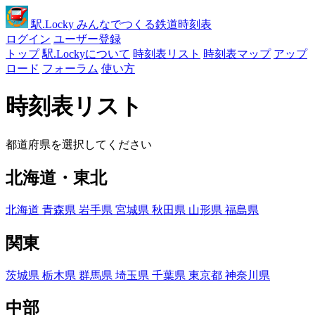
駅
.Locky
みんなでつくる鉄道時刻表
ログイン
ユーザー登録
トップ
駅.Lockyについて
時刻表リスト
時刻表マップ
アップ
ロード
フォーラム
使い方
時刻表リスト
都道府県を選択してください
北海道・東北
北海道
青森県
岩手県
宮城県
秋田県
山形県
福島県
関東
茨城県
栃木県
群馬県
埼玉県
千葉県
東京都
神奈川県
中部