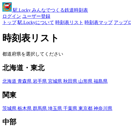
駅
.Locky
みんなでつくる鉄道時刻表
ログイン
ユーザー登録
トップ
駅.Lockyについて
時刻表リスト
時刻表マップ
アップ
時刻表リスト
都道府県を選択してください
北海道・東北
北海道
青森県
岩手県
宮城県
秋田県
山形県
福島県
関東
茨城県
栃木県
群馬県
埼玉県
千葉県
東京都
神奈川県
中部