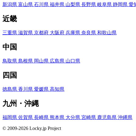
新潟県
富山県
石川県
福井県
山梨県
長野県
岐阜県
静岡県
愛
近畿
三重県
滋賀県
京都府
大阪府
兵庫県
奈良県
和歌山県
中国
鳥取県
島根県
岡山県
広島県
山口県
四国
徳島県
香川県
愛媛県
高知県
九州・沖縄
福岡県
佐賀県
長崎県
熊本県
大分県
宮崎県
鹿児島県
沖縄県
© 2009-2026 Locky.jp Project