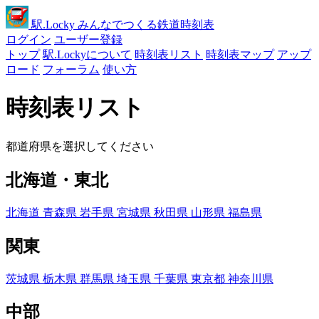
駅
.Locky
みんなでつくる鉄道時刻表
ログイン
ユーザー登録
トップ
駅.Lockyについて
時刻表リスト
時刻表マップ
アップ
ロード
フォーラム
使い方
時刻表リスト
都道府県を選択してください
北海道・東北
北海道
青森県
岩手県
宮城県
秋田県
山形県
福島県
関東
茨城県
栃木県
群馬県
埼玉県
千葉県
東京都
神奈川県
中部