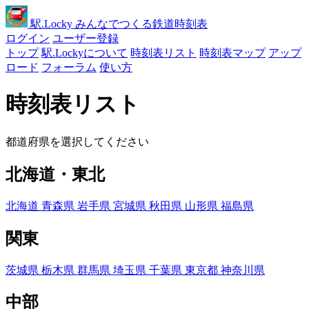
駅
.Locky
みんなでつくる鉄道時刻表
ログイン
ユーザー登録
トップ
駅.Lockyについて
時刻表リスト
時刻表マップ
アップ
ロード
フォーラム
使い方
時刻表リスト
都道府県を選択してください
北海道・東北
北海道
青森県
岩手県
宮城県
秋田県
山形県
福島県
関東
茨城県
栃木県
群馬県
埼玉県
千葉県
東京都
神奈川県
中部