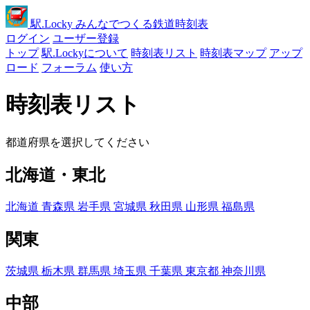
駅
.Locky
みんなでつくる鉄道時刻表
ログイン
ユーザー登録
トップ
駅.Lockyについて
時刻表リスト
時刻表マップ
アップ
ロード
フォーラム
使い方
時刻表リスト
都道府県を選択してください
北海道・東北
北海道
青森県
岩手県
宮城県
秋田県
山形県
福島県
関東
茨城県
栃木県
群馬県
埼玉県
千葉県
東京都
神奈川県
中部