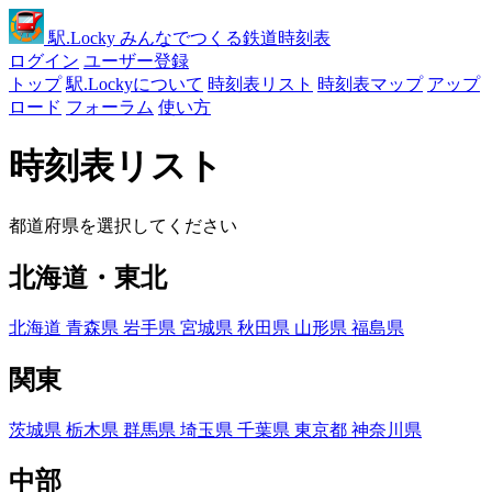
駅
.Locky
みんなでつくる鉄道時刻表
ログイン
ユーザー登録
トップ
駅.Lockyについて
時刻表リスト
時刻表マップ
アップ
ロード
フォーラム
使い方
時刻表リスト
都道府県を選択してください
北海道・東北
北海道
青森県
岩手県
宮城県
秋田県
山形県
福島県
関東
茨城県
栃木県
群馬県
埼玉県
千葉県
東京都
神奈川県
中部