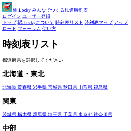
駅
.Locky
みんなでつくる鉄道時刻表
ログイン
ユーザー登録
トップ
駅.Lockyについて
時刻表リスト
時刻表マップ
アップ
ロード
フォーラム
使い方
時刻表リスト
都道府県を選択してください
北海道・東北
北海道
青森県
岩手県
宮城県
秋田県
山形県
福島県
関東
茨城県
栃木県
群馬県
埼玉県
千葉県
東京都
神奈川県
中部