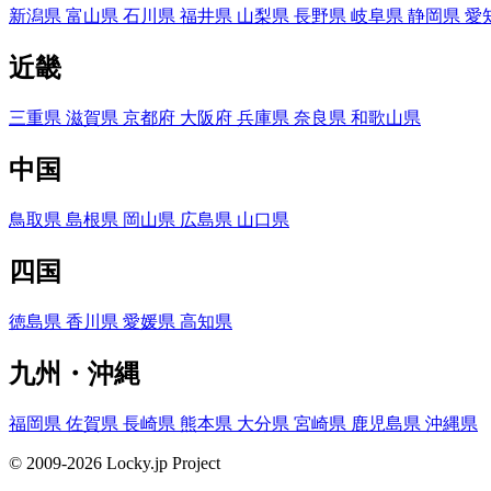
新潟県
富山県
石川県
福井県
山梨県
長野県
岐阜県
静岡県
愛
近畿
三重県
滋賀県
京都府
大阪府
兵庫県
奈良県
和歌山県
中国
鳥取県
島根県
岡山県
広島県
山口県
四国
徳島県
香川県
愛媛県
高知県
九州・沖縄
福岡県
佐賀県
長崎県
熊本県
大分県
宮崎県
鹿児島県
沖縄県
© 2009-2026 Locky.jp Project