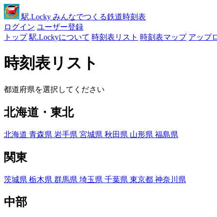
駅
.Locky
みんなでつくる鉄道時刻表
ログイン
ユーザー登録
トップ
駅.Lockyについて
時刻表リスト
時刻表マップ
アップ
時刻表リスト
都道府県を選択してください
北海道・東北
北海道
青森県
岩手県
宮城県
秋田県
山形県
福島県
関東
茨城県
栃木県
群馬県
埼玉県
千葉県
東京都
神奈川県
中部