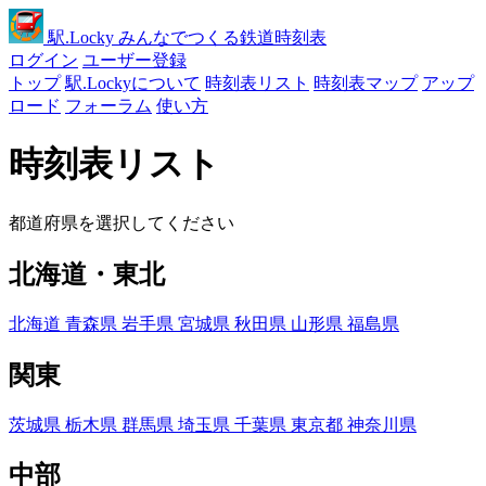
駅
.Locky
みんなでつくる鉄道時刻表
ログイン
ユーザー登録
トップ
駅.Lockyについて
時刻表リスト
時刻表マップ
アップ
ロード
フォーラム
使い方
時刻表リスト
都道府県を選択してください
北海道・東北
北海道
青森県
岩手県
宮城県
秋田県
山形県
福島県
関東
茨城県
栃木県
群馬県
埼玉県
千葉県
東京都
神奈川県
中部