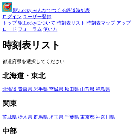
駅
.Locky
みんなでつくる鉄道時刻表
ログイン
ユーザー登録
トップ
駅.Lockyについて
時刻表リスト
時刻表マップ
アップ
ロード
フォーラム
使い方
時刻表リスト
都道府県を選択してください
北海道・東北
北海道
青森県
岩手県
宮城県
秋田県
山形県
福島県
関東
茨城県
栃木県
群馬県
埼玉県
千葉県
東京都
神奈川県
中部