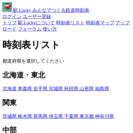
駅
.Locky
みんなでつくる鉄道時刻表
ログイン
ユーザー登録
トップ
駅.Lockyについて
時刻表リスト
時刻表マップ
アップ
ロード
フォーラム
使い方
時刻表リスト
都道府県を選択してください
北海道・東北
北海道
青森県
岩手県
宮城県
秋田県
山形県
福島県
関東
茨城県
栃木県
群馬県
埼玉県
千葉県
東京都
神奈川県
中部