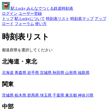
駅
.Locky
みんなでつくる鉄道時刻表
ログイン
ユーザー登録
トップ
駅.Lockyについて
時刻表リスト
時刻表マップ
アップ
ロード
フォーラム
使い方
時刻表リスト
都道府県を選択してください
北海道・東北
北海道
青森県
岩手県
宮城県
秋田県
山形県
福島県
関東
茨城県
栃木県
群馬県
埼玉県
千葉県
東京都
神奈川県
中部