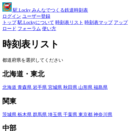
駅
.Locky
みんなでつくる鉄道時刻表
ログイン
ユーザー登録
トップ
駅.Lockyについて
時刻表リスト
時刻表マップ
アップ
ロード
フォーラム
使い方
時刻表リスト
都道府県を選択してください
北海道・東北
北海道
青森県
岩手県
宮城県
秋田県
山形県
福島県
関東
茨城県
栃木県
群馬県
埼玉県
千葉県
東京都
神奈川県
中部