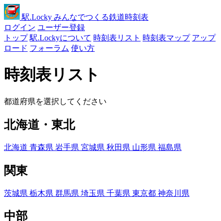
駅
.Locky
みんなでつくる鉄道時刻表
ログイン
ユーザー登録
トップ
駅.Lockyについて
時刻表リスト
時刻表マップ
アップ
ロード
フォーラム
使い方
時刻表リスト
都道府県を選択してください
北海道・東北
北海道
青森県
岩手県
宮城県
秋田県
山形県
福島県
関東
茨城県
栃木県
群馬県
埼玉県
千葉県
東京都
神奈川県
中部