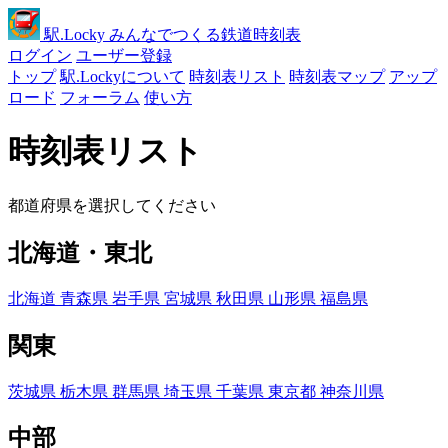
駅
.Locky
みんなでつくる鉄道時刻表
ログイン
ユーザー登録
トップ
駅.Lockyについて
時刻表リスト
時刻表マップ
アップ
ロード
フォーラム
使い方
時刻表リスト
都道府県を選択してください
北海道・東北
北海道
青森県
岩手県
宮城県
秋田県
山形県
福島県
関東
茨城県
栃木県
群馬県
埼玉県
千葉県
東京都
神奈川県
中部