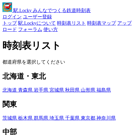
駅
.Locky
みんなでつくる鉄道時刻表
ログイン
ユーザー登録
トップ
駅.Lockyについて
時刻表リスト
時刻表マップ
アップ
ロード
フォーラム
使い方
時刻表リスト
都道府県を選択してください
北海道・東北
北海道
青森県
岩手県
宮城県
秋田県
山形県
福島県
関東
茨城県
栃木県
群馬県
埼玉県
千葉県
東京都
神奈川県
中部